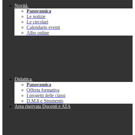
Novità
Panoramica
Le notizie
Le circolari
Calendario eventi
Albo online
Didattica
Panoramica
Offerta formativa
I progetti delle classi
D.M.8 e Strumento
Area riservata Docenti e ATA