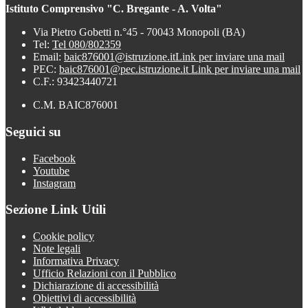
Istituto Comprensivo "C. Bregante - A. Volta"
Via Pietro Gobetti n.°45 - 70043 Monopoli (BA)
Tel:
Tel 080/802359
Email:
baic876001@istruzione.it
Link per inviare una mail
PEC:
baic876001@pec.istruzione.it
Link per inviare una mail
C.F.: 93423440721
C.M. BAIC876001
Seguici su
Facebook
Youtube
Instagram
Sezione Link Utili
Cookie policy
Note legali
Informativa Privacy
Ufficio Relazioni con il Pubblico
Dichiarazione di accessibilità
Obiettivi di accessibilità