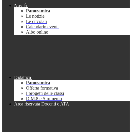
Novità
Panoramica
Le notizie
Le circolari
Calendario eventi
Albo online
Didattica
Panoramica
Offerta formativa
I progetti delle classi
D.M.8 e Strumento
Area riservata Docenti e ATA