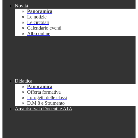
Novità
Panoramica
Le notizie
Le circolari
Calendario eventi
Albo online
Didattica
Panoramica
Offerta formativa
I progetti delle classi
D.M.8 e Strumento
Area riservata Docenti e ATA