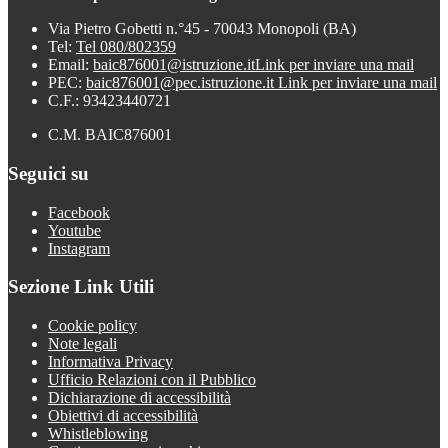
Via Pietro Gobetti n.°45 - 70043 Monopoli (BA)
Tel:
Tel 080/802359
Email:
baic876001@istruzione.it
Link per inviare una mail
PEC:
baic876001@pec.istruzione.it
Link per inviare una mail
C.F.: 93423440721
C.M. BAIC876001
Seguici su
Facebook
Youtube
Instagram
Sezione Link Utili
Cookie policy
Note legali
Informativa Privacy
Ufficio Relazioni con il Pubblico
Dichiarazione di accessibilità
Obiettivi di accessibilità
Whistleblowing