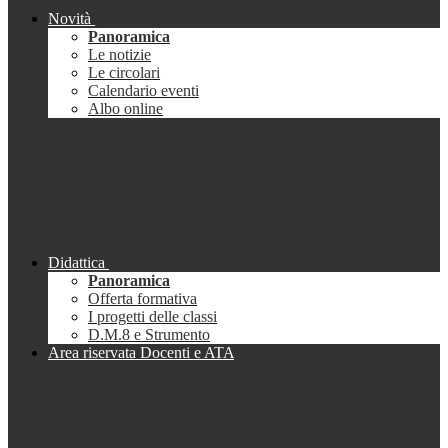
Novità
Panoramica
Le notizie
Le circolari
Calendario eventi
Albo online
Didattica
Panoramica
Offerta formativa
I progetti delle classi
D.M.8 e Strumento
Area riservata Docenti e ATA