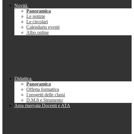
Novità
Panoramica
Le notizie
Le circolari
Calendario eventi
Albo online
Didattica
Panoramica
Offerta formativa
I progetti delle classi
D.M.8 e Strumento
Area riservata Docenti e ATA