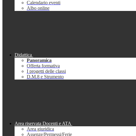
Calendario eventi
Albo online
Didattica
Panoramica
Offerta formativa
I progetti delle classi
D.M.8 e Strumento
Area riservata Docenti e ATA
Area giuridica
Assenze/Permessi/Ferie