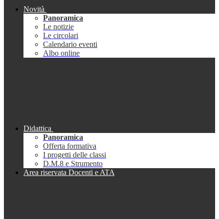
Novità
Panoramica
Le notizie
Le circolari
Calendario eventi
Albo online
Didattica
Panoramica
Offerta formativa
I progetti delle classi
D.M.8 e Strumento
Area riservata Docenti e ATA