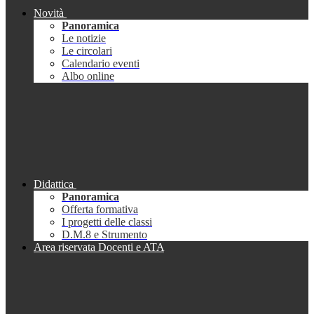
Novità
Panoramica
Le notizie
Le circolari
Calendario eventi
Albo online
Didattica
Panoramica
Offerta formativa
I progetti delle classi
D.M.8 e Strumento
Area riservata Docenti e ATA