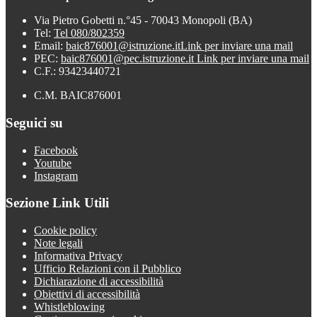
Via Pietro Gobetti n.°45 - 70043 Monopoli (BA)
Tel:
Tel 080/802359
Email:
baic876001@istruzione.it
Link per inviare una mail
PEC:
baic876001@pec.istruzione.it
Link per inviare una mail
C.F.: 93423440721
C.M. BAIC876001
Seguici su
Facebook
Youtube
Instagram
Sezione Link Utili
Cookie policy
Note legali
Informativa Privacy
Ufficio Relazioni con il Pubblico
Dichiarazione di accessibilità
Obiettivi di accessibilità
Whistleblowing