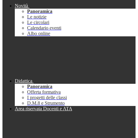
Novità
Panoramica
Le notizie
Le circolari
Calendario eventi
Albo online
Didattica
Panoramica
Offerta formativa
I progetti delle classi
D.M.8 e Strumento
Area riservata Docenti e ATA