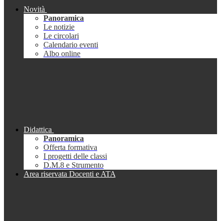
Novità
Panoramica
Le notizie
Le circolari
Calendario eventi
Albo online
Didattica
Panoramica
Offerta formativa
I progetti delle classi
D.M.8 e Strumento
Area riservata Docenti e ATA