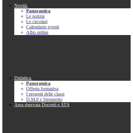
Novità
Panoramica
Le notizie
Le circolari
Calendario eventi
Albo online
Didattica
Panoramica
Offerta formativa
I progetti delle classi
D.M.8 e Strumento
Area riservata Docenti e ATA