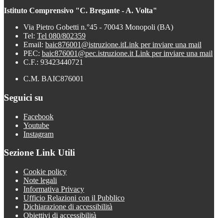
Istituto Comprensivo "C. Bregante - A. Volta"
Via Pietro Gobetti n.°45 - 70043 Monopoli (BA)
Tel:
Tel 080/802359
Email:
baic876001@istruzione.it
Link per inviare una mail
PEC:
baic876001@pec.istruzione.it
Link per inviare una mail
C.F.: 93423440721
C.M. BAIC876001
Seguici su
Facebook
Youtube
Instagram
Sezione Link Utili
Cookie policy
Note legali
Informativa Privacy
Ufficio Relazioni con il Pubblico
Dichiarazione di accessibilità
Obiettivi di accessibilità