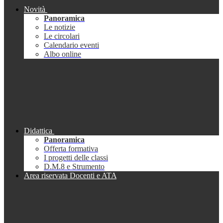
Novità
Panoramica
Le notizie
Le circolari
Calendario eventi
Albo online
Didattica
Panoramica
Offerta formativa
I progetti delle classi
D.M.8 e Strumento
Area riservata Docenti e ATA