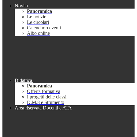
Novità
Panoramica
Le notizie
Le circolari
Calendario eventi
Albo online
Didattica
Panoramica
Offerta formativa
I progetti delle classi
D.M.8 e Strumento
Area riservata Docenti e ATA