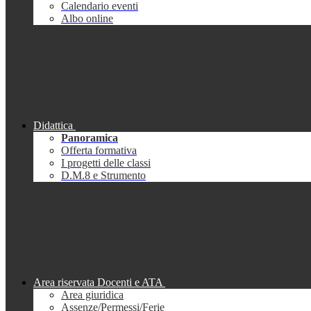
Calendario eventi
Albo online
Didattica
Panoramica
Offerta formativa
I progetti delle classi
D.M.8 e Strumento
Area riservata Docenti e ATA
Area giuridica
Assenze/Permessi/Ferie