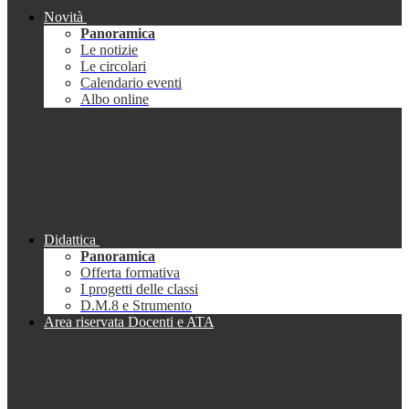
Novità
Panoramica
Le notizie
Le circolari
Calendario eventi
Albo online
Didattica
Panoramica
Offerta formativa
I progetti delle classi
D.M.8 e Strumento
Area riservata Docenti e ATA