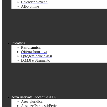
Calendario eventi
Albo online
Didattica
Panoramica
Offerta formativa
I progetti delle classi
D.M.8 e Strumento
Area riservata Docenti e ATA
Area giuridica
Assenze/Permessi/Ferie