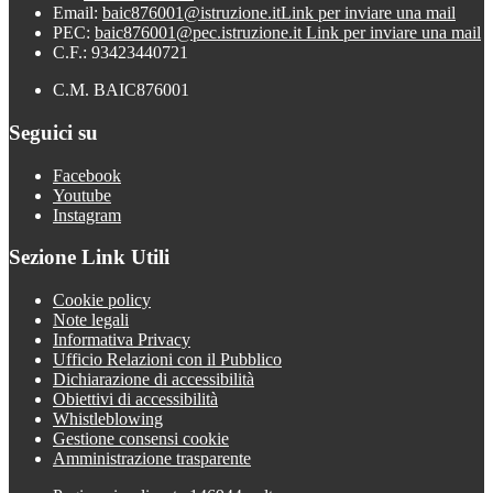
Email:
baic876001@istruzione.it
Link per inviare una mail
PEC:
baic876001@pec.istruzione.it
Link per inviare una mail
C.F.: 93423440721
C.M. BAIC876001
Seguici su
Facebook
Youtube
Instagram
Sezione Link Utili
Cookie policy
Note legali
Informativa Privacy
Ufficio Relazioni con il Pubblico
Dichiarazione di accessibilità
Obiettivi di accessibilità
Whistleblowing
Gestione consensi cookie
Amministrazione trasparente