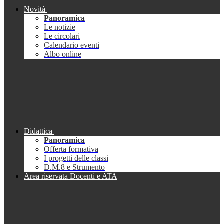
Novità
Panoramica
Le notizie
Le circolari
Calendario eventi
Albo online
Didattica
Panoramica
Offerta formativa
I progetti delle classi
D.M.8 e Strumento
Area riservata Docenti e ATA