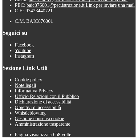
PEC:
baic876001@pec.istruzione.it
Link per inviare una mail
C.F.: 93423440721
C.M. BAIC876001
Seguici su
Facebook
Youtube
Instagram
Sezione Link Utili
Cookie policy
Note legali
Informativa Privacy
Ufficio Relazioni con il Pubblico
Dichiarazione di accessibilità
Obiettivi di accessibilità
Whistleblowing
Gestione consensi cookie
Amministrazione trasparente
Pagina visualizzata
658
volte