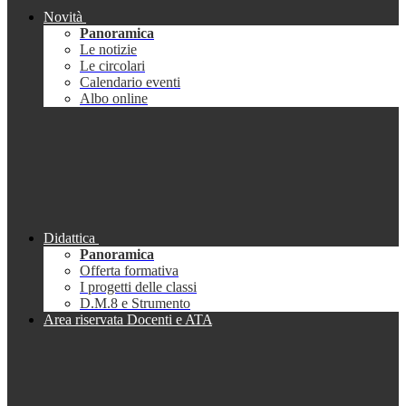
Novità
Panoramica
Le notizie
Le circolari
Calendario eventi
Albo online
Didattica
Panoramica
Offerta formativa
I progetti delle classi
D.M.8 e Strumento
Area riservata Docenti e ATA