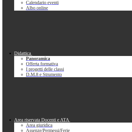
Calendario eventi
Albo online
Didattica
Panoramica
Offerta formativa
I progetti delle classi
D.M.8 e Strumento
Area riservata Docenti e ATA
Area giuridica
Assenze/Permessi/Ferie