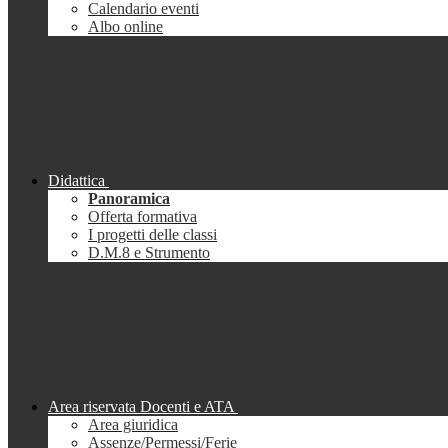
Calendario eventi
Albo online
Didattica
Panoramica
Offerta formativa
I progetti delle classi
D.M.8 e Strumento
Area riservata Docenti e ATA
Area giuridica
Assenze/Permessi/Ferie