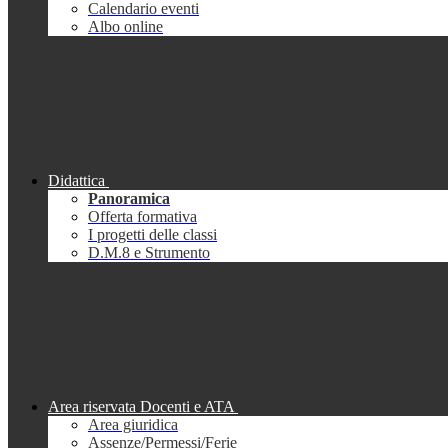
Calendario eventi
Albo online
Didattica
Panoramica
Offerta formativa
I progetti delle classi
D.M.8 e Strumento
Area riservata Docenti e ATA
Area giuridica
Assenze/Permessi/Ferie