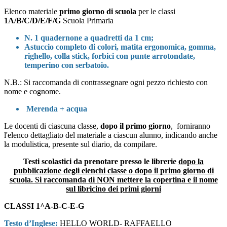
Elenco materiale
primo giorno di scuola
per le classi
1A/B/C/D/E/F/G
Scuola Primaria
N. 1 quadernone a quadretti da 1 cm;
Astuccio completo di colori, matita ergonomica, gomma,
righello, colla stick, forbici con punte arrotondate,
temperino con serbatoio.
N.B.: Si raccomanda di contrassegnare ogni pezzo richiesto con
nome e cognome.
Merenda + acqua
Le docenti di ciascuna classe,
dopo il primo giorno
, forniranno
l'elenco dettagliato del materiale a ciascun alunno, indicando anche
la modulistica, presente sul diario, da compilare.
Testi scolastici da prenotare presso le librerie
dopo la
pubblicazione degli elenchi classe o dopo il primo giorno di
scuola. Si raccomanda di NON mettere la copertina e il nome
sul libricino dei primi giorni
CLASSI 1^A-B-C-E-G
Testo d’Inglese:
HELLO WORLD- RAFFAELLO