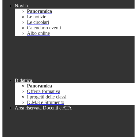
Novità
Panoramica
Le notizie
Le circolari
Calendario eventi
Albo online
Didattica
Panoramica
Offerta formativa
I progetti delle classi
D.M.8 e Strumento
Area riservata Docenti e ATA