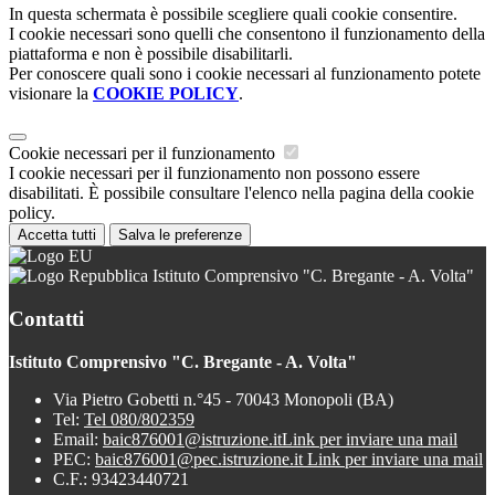
In questa schermata è possibile scegliere quali cookie consentire.
I cookie necessari sono quelli che consentono il funzionamento della
piattaforma e non è possibile disabilitarli.
Per conoscere quali sono i cookie necessari al funzionamento potete
visionare la
COOKIE POLICY
.
Cookie necessari per il funzionamento
I cookie necessari per il funzionamento non possono essere
disabilitati. È possibile consultare l'elenco nella pagina della cookie
policy.
Accetta tutti
Salva le preferenze
Istituto Comprensivo "C. Bregante - A. Volta"
Contatti
Istituto Comprensivo "C. Bregante - A. Volta"
Via Pietro Gobetti n.°45 - 70043 Monopoli (BA)
Tel:
Tel 080/802359
Email:
baic876001@istruzione.it
Link per inviare una mail
PEC:
baic876001@pec.istruzione.it
Link per inviare una mail
C.F.: 93423440721