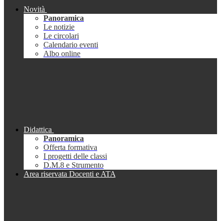
Novità
Panoramica
Le notizie
Le circolari
Calendario eventi
Albo online
Didattica
Panoramica
Offerta formativa
I progetti delle classi
D.M.8 e Strumento
Area riservata Docenti e ATA