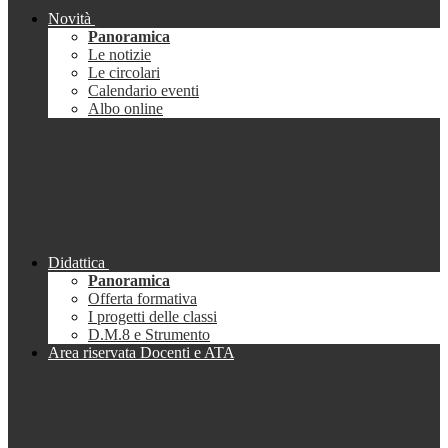
Novità
Panoramica
Le notizie
Le circolari
Calendario eventi
Albo online
Didattica
Panoramica
Offerta formativa
I progetti delle classi
D.M.8 e Strumento
Area riservata Docenti e ATA