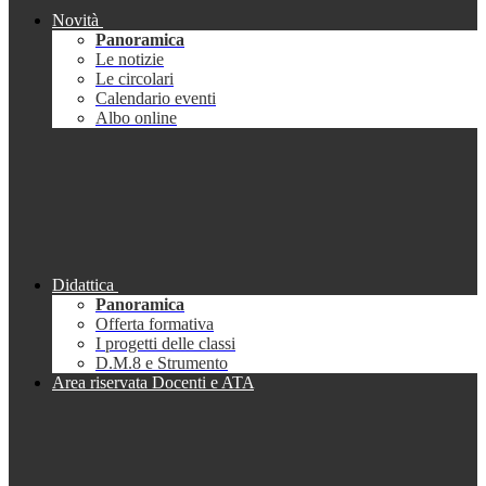
Novità
Panoramica
Le notizie
Le circolari
Calendario eventi
Albo online
Didattica
Panoramica
Offerta formativa
I progetti delle classi
D.M.8 e Strumento
Area riservata Docenti e ATA