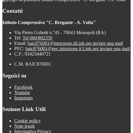
Contatti
Istituto Comprensivo "C. Bregante - A. Volta"
Via Pietro Gobetti n.°45 - 70043 Monopoli (BA)
Tel:
Tel 080/802359
Email:
baic876001@istruzione.it
Link per inviare una mail
PEC:
baic876001@pec.istruzione.it
Link per inviare una mail
C.F.: 93423440721
C.M. BAIC876001
Seguici su
Facebook
Youtube
Instagram
Sezione Link Utili
Cookie policy
Note legali
Informativa Privacy