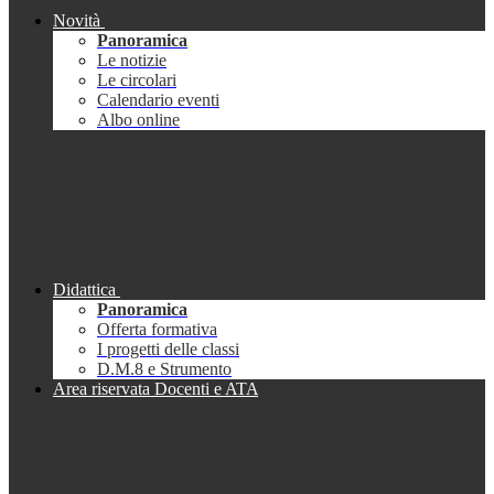
Novità
Panoramica
Le notizie
Le circolari
Calendario eventi
Albo online
Didattica
Panoramica
Offerta formativa
I progetti delle classi
D.M.8 e Strumento
Area riservata Docenti e ATA