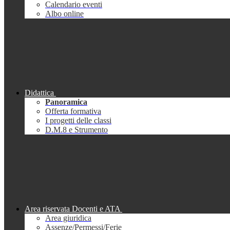
Calendario eventi
Albo online
Didattica
Panoramica
Offerta formativa
I progetti delle classi
D.M.8 e Strumento
Area riservata Docenti e ATA
Area giuridica
Assenze/Permessi/Ferie