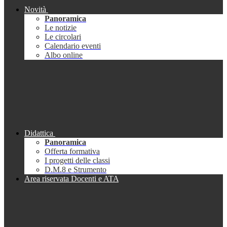
Novità
Panoramica
Le notizie
Le circolari
Calendario eventi
Albo online
Didattica
Panoramica
Offerta formativa
I progetti delle classi
D.M.8 e Strumento
Area riservata Docenti e ATA