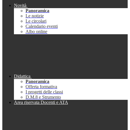
Novità
Panoramica
Le notizie
Le circolari
Calendario eventi
Albo online
Didattica
Panoramica
Offerta formativa
I progetti delle classi
D.M.8 e Strumento
Area riservata Docenti e ATA