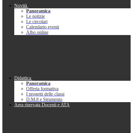
Novità
Panoramica
Le notizie
Le circolari
Calendario eventi
Albo online
Didattica
Panoramica
Offerta formativa
I progetti delle classi
D.M.8 e Strumento
Area riservata Docenti e ATA