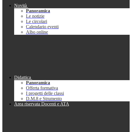
Novità
Panoramica
Le notizie
Le circolari
Calendario eventi
Albo online
Didattica
Panoramica
Offerta formativa
I progetti delle classi
D.M.8 e Strumento
Area riservata Docenti e ATA