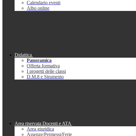
Calendario eventi
Albo online
Didattica
Panoramica
Offerta formativa
I progetti delle classi
D.M.8 e Strumento
Area riservata Docenti e ATA
Area giuridica
Assenze/Permessi/Ferie