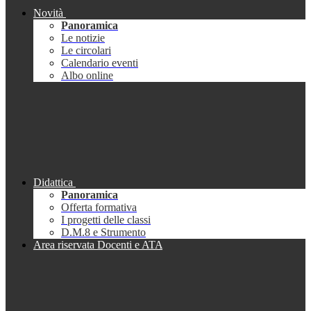
Novità
Panoramica
Le notizie
Le circolari
Calendario eventi
Albo online
Didattica
Panoramica
Offerta formativa
I progetti delle classi
D.M.8 e Strumento
Area riservata Docenti e ATA