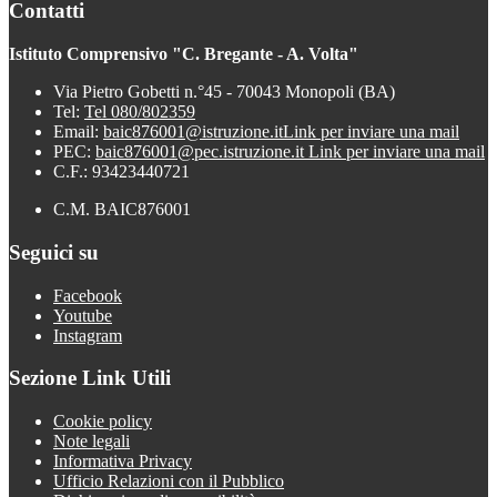
Contatti
Istituto Comprensivo "C. Bregante - A. Volta"
Via Pietro Gobetti n.°45 - 70043 Monopoli (BA)
Tel:
Tel 080/802359
Email:
baic876001@istruzione.it
Link per inviare una mail
PEC:
baic876001@pec.istruzione.it
Link per inviare una mail
C.F.: 93423440721
C.M. BAIC876001
Seguici su
Facebook
Youtube
Instagram
Sezione Link Utili
Cookie policy
Note legali
Informativa Privacy
Ufficio Relazioni con il Pubblico