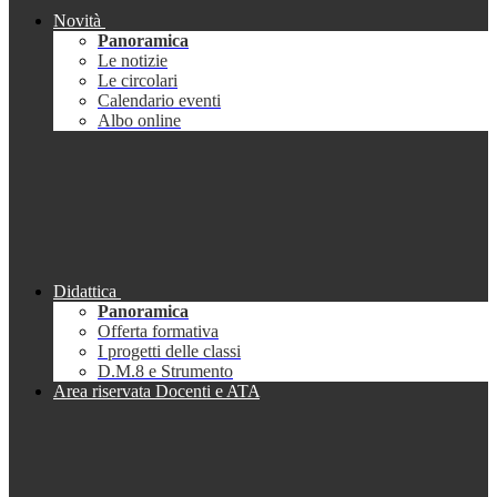
Novità
Panoramica
Le notizie
Le circolari
Calendario eventi
Albo online
Didattica
Panoramica
Offerta formativa
I progetti delle classi
D.M.8 e Strumento
Area riservata Docenti e ATA