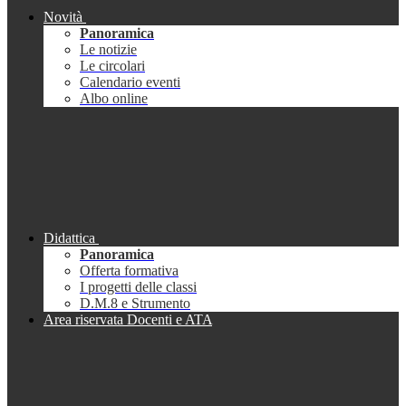
Novità
Panoramica
Le notizie
Le circolari
Calendario eventi
Albo online
Didattica
Panoramica
Offerta formativa
I progetti delle classi
D.M.8 e Strumento
Area riservata Docenti e ATA