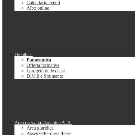
Calendario eventi
Albo online
Didattica
Panoramica
Offerta formativa
I progetti delle classi
D.M.8 e Strumento
Area riservata Docenti e ATA
Area giuridica
Assenze/Permessi/Ferie