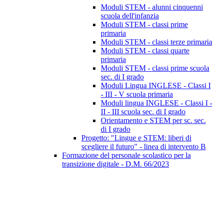
Moduli STEM - alunni cinquenni
scuola dell'infanzia
Moduli STEM - classi prime
primaria
Moduli STEM - classi terze primaria
Moduli STEM - classi quarte
primaria
Moduli STEM - classi prime scuola
sec. di I grado
Moduli Lingua INGLESE - Classi I
- III - V scuola primaria
Moduli lingua INGLESE - Classi I -
II - III scuola sec. di I grado
Orientamento e STEM per sc. sec.
di I grado
Progetto: "Lingue e STEM: liberi di
scegliere il futuro" - linea di intervento B
Formazione del personale scolastico per la
transizione digitale - D.M. 66/2023