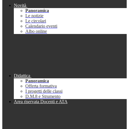
Novità
Panoramica
Le notizie
Le circolari
Calendario eventi
Albo online
Didattica
Panoramica
Offerta formativa
I progetti delle classi
D.M.8 e Strumento
Area riservata Docenti e ATA