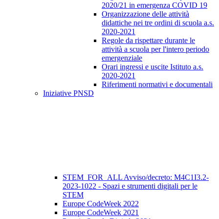
2020/21 in emergenza COVID 19
Organizzazione delle attività
didattiche nei tre ordini di scuola a.s.
2020-2021
Regole da rispettare durante le
attività a scuola per l'intero periodo
emergenziale
Orari ingressi e uscite Istituto a.s.
2020-2021
Riferimenti normativi e documentali
Iniziative PNSD
STEM_FOR_ALL Avviso/decreto: M4C1I3.2-
2023-1022 - Spazi e strumenti digitali per le
STEM
Europe CodeWeek 2022
Europe CodeWeek 2021