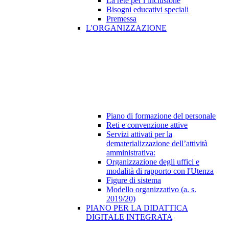
La rete per l’inclusione
Bisogni educativi speciali
Premessa
L'ORGANIZZAZIONE
Piano di formazione del personale
Reti e convenzione attive
Servizi attivati per la
dematerializzazione dell’attività
amministrativa:
Organizzazione degli uffici e
modalità di rapporto con l'Utenza
Figure di sistema
Modello organizzativo (a. s.
2019/20)
PIANO PER LA DIDATTICA
DIGITALE INTEGRATA