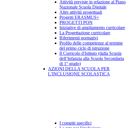
Attività previste in relazione al Piano
Nazionale Scuola Digitale
Altre attività progettuali
Progetti ERASMUS+
PROGETTI PON
Iniziative di ampliamento curricolare
La Progettazione curricolare
Riferimenti normativi
Profilo delle competenze al termine
del primo ciclo di istruzione
Il Curricolo d'Istituto (dalla Scuola
dell’Infanzia alla Scuola Secondaria
di 1° grado)
AZIONI DELLA SCUOLA PER
L’INCLUSIONE SCOLASTICA
I compiti specifici