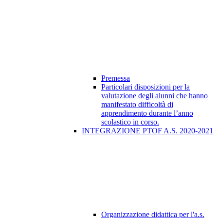
Premessa
Particolari disposizioni per la
valutazione degli alunni che hanno
manifestato difficoltà di
apprendimento durante l’anno
scolastico in corso.
INTEGRAZIONE PTOF A.S. 2020-2021
Organizzazione didattica per l'a.s.