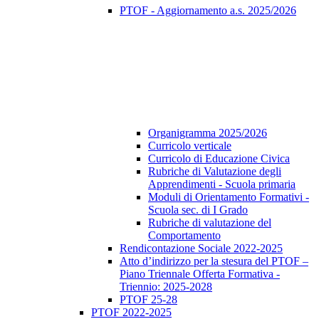
PTOF - Aggiornamento a.s. 2025/2026
Organigramma 2025/2026
Curricolo verticale
Curricolo di Educazione Civica
Rubriche di Valutazione degli
Apprendimenti - Scuola primaria
Moduli di Orientamento Formativi -
Scuola sec. di I Grado
Rubriche di valutazione del
Comportamento
Rendicontazione Sociale 2022-2025
Atto d’indirizzo per la stesura del PTOF –
Piano Triennale Offerta Formativa -
Triennio: 2025-2028
PTOF 25-28
PTOF 2022-2025