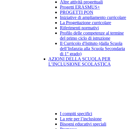
Altre attività progettuali
Progetti ERASMUS+
PROGETTI PON
Iniziative di ampliamento curricolare
La Progettazione curricolare
Riferimenti normativi
Profilo delle competenze al termine
del primo ciclo di istruzione
Il Curricolo d'Istituto (dalla Scuola
dell’Infanzia alla Scuola Secondaria
di 1° grado)
AZIONI DELLA SCUOLA PER
L’INCLUSIONE SCOLASTICA
I compiti specifici
La rete per l’inclusione
Bisogni educativi speciali