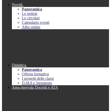
Novità
Panoramica
Le notizie
Le circolari
Calendario eventi
Albo online
Didattica
Panoramica
Offerta formativa
I progetti delle classi
D.M.8 e Strumento
Area riservata Docenti e ATA