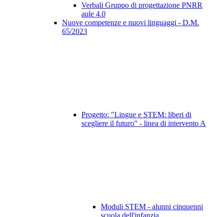
Verbali Gruppo di progettazione PNRR
aule 4.0
Nuove competenze e nuovi linguaggi - D.M.
65/2023
Progetto: "Lingue e STEM: liberi di
scegliere il futuro" - linea di intervento A
Moduli STEM - alunni cinquenni
scuola dell'infanzia