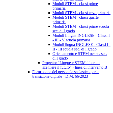
Moduli STEM - classi prime
primaria
Moduli STEM - classi terze primaria
Moduli STEM - classi quarte
primaria
Moduli STEM - classi prime scuola
sec. di I grado
Moduli Lingua INGLESE - Classi I
- III - V scuola primaria
Moduli lingua INGLESE - Classi I -
II - III scuola sec. di I grado
Orientamento e STEM per sc. sec.
di I grado
Progetto: "Lingue e STEM: liberi di
scegliere il futuro" - linea di intervento B
Formazione del personale scolastico per la
transizione digitale - D.M. 66/2023