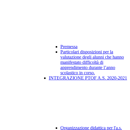
Premessa
Particolari disposizioni per la
valutazione degli alunni che hanno
manifestato difficoltà di
apprendimento durante l’anno
scolastico in corso.
INTEGRAZIONE PTOF A.S. 2020-2021
Organizzazione didattica per l'a.s.