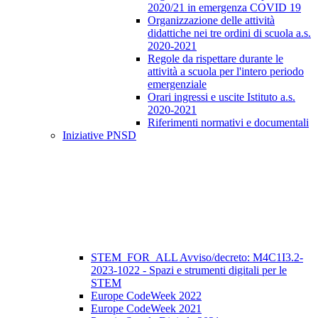
2020/21 in emergenza COVID 19
Organizzazione delle attività
didattiche nei tre ordini di scuola a.s.
2020-2021
Regole da rispettare durante le
attività a scuola per l'intero periodo
emergenziale
Orari ingressi e uscite Istituto a.s.
2020-2021
Riferimenti normativi e documentali
Iniziative PNSD
STEM_FOR_ALL Avviso/decreto: M4C1I3.2-
2023-1022 - Spazi e strumenti digitali per le
STEM
Europe CodeWeek 2022
Europe CodeWeek 2021