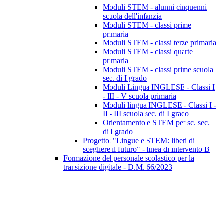
Moduli STEM - alunni cinquenni
scuola dell'infanzia
Moduli STEM - classi prime
primaria
Moduli STEM - classi terze primaria
Moduli STEM - classi quarte
primaria
Moduli STEM - classi prime scuola
sec. di I grado
Moduli Lingua INGLESE - Classi I
- III - V scuola primaria
Moduli lingua INGLESE - Classi I -
II - III scuola sec. di I grado
Orientamento e STEM per sc. sec.
di I grado
Progetto: "Lingue e STEM: liberi di
scegliere il futuro" - linea di intervento B
Formazione del personale scolastico per la
transizione digitale - D.M. 66/2023