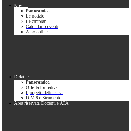
Novità
Panoramica
Le notizie
Le circolari
Calendario eventi
Albo online
Didattica
Panoramica
Offerta formativa
I progetti delle classi
D.M.8 e Strumento
Area riservata Docenti e ATA