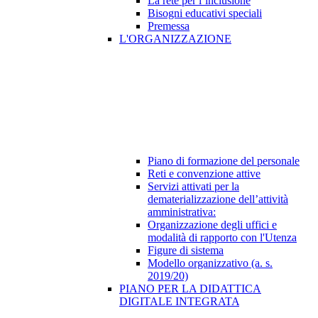
La rete per l’inclusione
Bisogni educativi speciali
Premessa
L'ORGANIZZAZIONE
Piano di formazione del personale
Reti e convenzione attive
Servizi attivati per la
dematerializzazione dell’attività
amministrativa:
Organizzazione degli uffici e
modalità di rapporto con l'Utenza
Figure di sistema
Modello organizzativo (a. s.
2019/20)
PIANO PER LA DIDATTICA
DIGITALE INTEGRATA