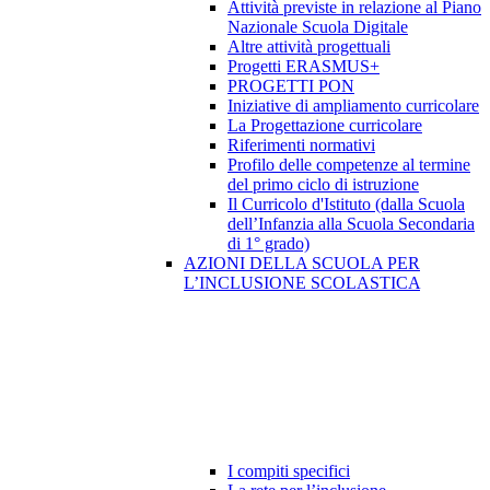
Attività previste in relazione al Piano
Nazionale Scuola Digitale
Altre attività progettuali
Progetti ERASMUS+
PROGETTI PON
Iniziative di ampliamento curricolare
La Progettazione curricolare
Riferimenti normativi
Profilo delle competenze al termine
del primo ciclo di istruzione
Il Curricolo d'Istituto (dalla Scuola
dell’Infanzia alla Scuola Secondaria
di 1° grado)
AZIONI DELLA SCUOLA PER
L’INCLUSIONE SCOLASTICA
I compiti specifici