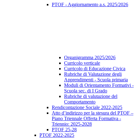
PTOF - Aggiornamento a.s. 2025/2026
Organigramma 2025/2026
Curricolo verticale
Curricolo di Educazione Civica
Rubriche di Valutazione degli
Apprendimenti - Scuola primaria
Moduli di Orientamento Formativi -
Scuola sec. di I Grado
Rubriche di valutazione del
Comportamento
Rendicontazione Sociale 2022-2025
Atto d’indirizzo per la stesura del PTOF –
Piano Triennale Offerta Formativa -
Triennio: 2025-2028
PTOF 25-28
PTOF 2022-2025