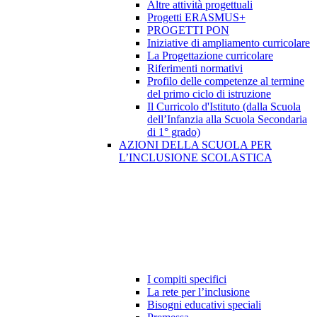
Altre attività progettuali
Progetti ERASMUS+
PROGETTI PON
Iniziative di ampliamento curricolare
La Progettazione curricolare
Riferimenti normativi
Profilo delle competenze al termine
del primo ciclo di istruzione
Il Curricolo d'Istituto (dalla Scuola
dell’Infanzia alla Scuola Secondaria
di 1° grado)
AZIONI DELLA SCUOLA PER
L’INCLUSIONE SCOLASTICA
I compiti specifici
La rete per l’inclusione
Bisogni educativi speciali