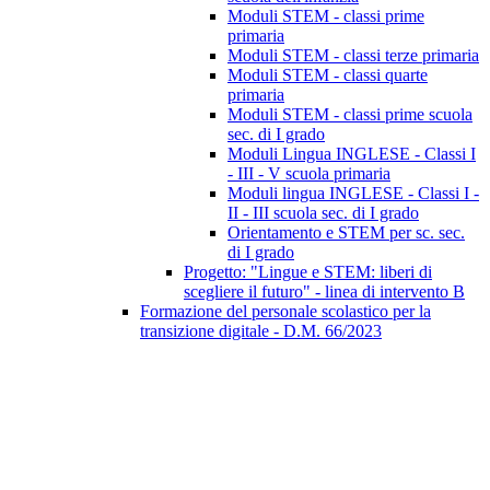
Moduli STEM - classi prime
primaria
Moduli STEM - classi terze primaria
Moduli STEM - classi quarte
primaria
Moduli STEM - classi prime scuola
sec. di I grado
Moduli Lingua INGLESE - Classi I
- III - V scuola primaria
Moduli lingua INGLESE - Classi I -
II - III scuola sec. di I grado
Orientamento e STEM per sc. sec.
di I grado
Progetto: "Lingue e STEM: liberi di
scegliere il futuro" - linea di intervento B
Formazione del personale scolastico per la
transizione digitale - D.M. 66/2023