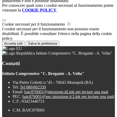
piattaforma e non è possibile disabilitarli.
Per conoscere quali sono i cookie necessari al funzionamento potete
visionare la
COOKIE POLICY
.
Cookie necessari per il funzionamento
I cookie necessari per il funzionamento non possono essere
disabilitati. È possibile consultare l'elenco nella pagina della cookie
policy.
Accetta tutti
Salva le preferenze
Istituto Comprensivo "C. Bregante - A. Volta"
Contatti
Istituto Comprensivo "C. Bregante - A. Volta"
Via Pietro Gobetti n.°45 - 70043 Monopoli (BA)
Tel:
Tel 080/802359
Email:
baic876001@istruzione.it
Link per inviare una mail
PEC:
baic876001@pec.istruzione.it
Link per inviare una mail
C.F.: 93423440721
C.M. BAIC876001