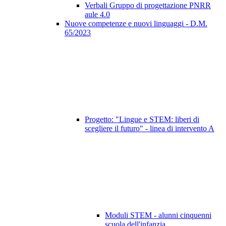
Verbali Gruppo di progettazione PNRR
aule 4.0
Nuove competenze e nuovi linguaggi - D.M.
65/2023
Progetto: "Lingue e STEM: liberi di
scegliere il futuro" - linea di intervento A
Moduli STEM - alunni cinquenni
scuola dell'infanzia