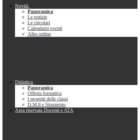
Novità
Panoramica
Le notizie
Le circolari
Calendario eventi
Albo online
Didattica
Panoramica
Offerta formativa
I progetti delle classi
D.M.8 e Strumento
Area riservata Docenti e ATA