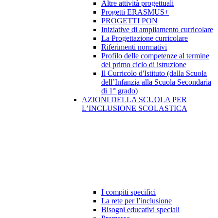
Altre attività progettuali
Progetti ERASMUS+
PROGETTI PON
Iniziative di ampliamento curricolare
La Progettazione curricolare
Riferimenti normativi
Profilo delle competenze al termine
del primo ciclo di istruzione
Il Curricolo d'Istituto (dalla Scuola
dell’Infanzia alla Scuola Secondaria
di 1° grado)
AZIONI DELLA SCUOLA PER
L’INCLUSIONE SCOLASTICA
I compiti specifici
La rete per l’inclusione
Bisogni educativi speciali