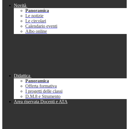
Novità
Panoramica
Le notizie
Le circolari
Calendario eventi
Albo online
Didattica
Panoramica
Offerta formativa
I progetti delle classi
D.M.8 e Strumento
Area riservata Docenti e ATA