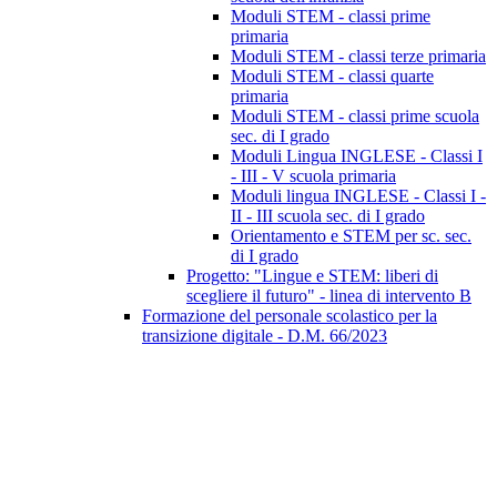
Moduli STEM - classi prime
primaria
Moduli STEM - classi terze primaria
Moduli STEM - classi quarte
primaria
Moduli STEM - classi prime scuola
sec. di I grado
Moduli Lingua INGLESE - Classi I
- III - V scuola primaria
Moduli lingua INGLESE - Classi I -
II - III scuola sec. di I grado
Orientamento e STEM per sc. sec.
di I grado
Progetto: "Lingue e STEM: liberi di
scegliere il futuro" - linea di intervento B
Formazione del personale scolastico per la
transizione digitale - D.M. 66/2023