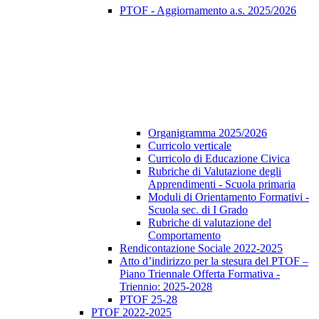
PTOF - Aggiornamento a.s. 2025/2026
Organigramma 2025/2026
Curricolo verticale
Curricolo di Educazione Civica
Rubriche di Valutazione degli
Apprendimenti - Scuola primaria
Moduli di Orientamento Formativi -
Scuola sec. di I Grado
Rubriche di valutazione del
Comportamento
Rendicontazione Sociale 2022-2025
Atto d’indirizzo per la stesura del PTOF –
Piano Triennale Offerta Formativa -
Triennio: 2025-2028
PTOF 25-28
PTOF 2022-2025