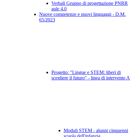
Verbali Gruppo di progettazione PNRR
aule 4.0
Nuove competenze e nuovi linguaggi - D.M.
65/2023
Progetto: "Lingue e STEM: liberi di
scegliere il futuro" - linea di intervento A
Moduli STEM - alunni cinquenni
scuola dell'infanzia