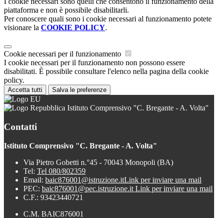
I cookie necessari sono quelli che consentono il funzionamento della
piattaforma e non è possibile disabilitarli.
Per conoscere quali sono i cookie necessari al funzionamento potete
visionare la
COOKIE POLICY
.
Cookie necessari per il funzionamento
I cookie necessari per il funzionamento non possono essere
disabilitati. È possibile consultare l'elenco nella pagina della cookie
policy.
Accetta tutti
Salva le preferenze
Istituto Comprensivo "C. Bregante - A. Volta"
Contatti
Istituto Comprensivo "C. Bregante - A. Volta"
Via Pietro Gobetti n.°45 - 70043 Monopoli (BA)
Tel:
Tel 080/802359
Email:
baic876001@istruzione.it
Link per inviare una mail
PEC:
baic876001@pec.istruzione.it
Link per inviare una mail
C.F.: 93423440721
C.M. BAIC876001