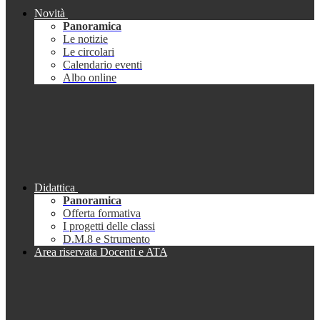
Novità
Panoramica
Le notizie
Le circolari
Calendario eventi
Albo online
Didattica
Panoramica
Offerta formativa
I progetti delle classi
D.M.8 e Strumento
Area riservata Docenti e ATA