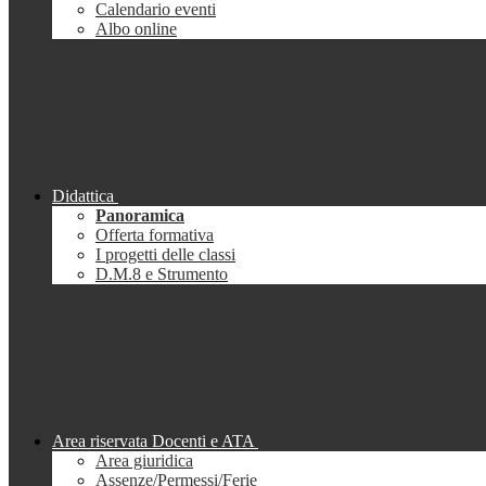
Calendario eventi
Albo online
Didattica
Panoramica
Offerta formativa
I progetti delle classi
D.M.8 e Strumento
Area riservata Docenti e ATA
Area giuridica
Assenze/Permessi/Ferie