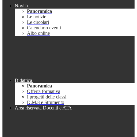
Novità
Panoramica
Le notizie
Le circolari
Calendario eventi
Albo online
Didattica
Panoramica
Offerta formativa
I progetti delle classi
D.M.8 e Strumento
Area riservata Docenti e ATA