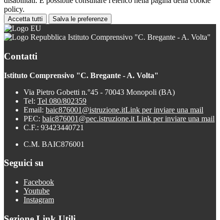
disabilitati. È possibile consultare l'elenco nella pagina della cookie
policy.
Accetta tutti
Salva le preferenze
Istituto Comprensivo "C. Bregante - A. Volta"
Contatti
Istituto Comprensivo "C. Bregante - A. Volta"
Via Pietro Gobetti n.°45 - 70043 Monopoli (BA)
Tel:
Tel 080/802359
Email:
baic876001@istruzione.it
Link per inviare una mail
PEC:
baic876001@pec.istruzione.it
Link per inviare una mail
C.F.: 93423440721
C.M. BAIC876001
Seguici su
Facebook
Youtube
Instagram
Sezione Link Utili