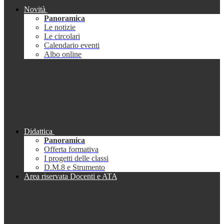
Novità
Panoramica
Le notizie
Le circolari
Calendario eventi
Albo online
Didattica
Panoramica
Offerta formativa
I progetti delle classi
D.M.8 e Strumento
Area riservata Docenti e ATA