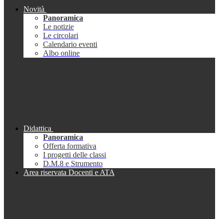
Novità
Panoramica
Le notizie
Le circolari
Calendario eventi
Albo online
Didattica
Panoramica
Offerta formativa
I progetti delle classi
D.M.8 e Strumento
Area riservata Docenti e ATA