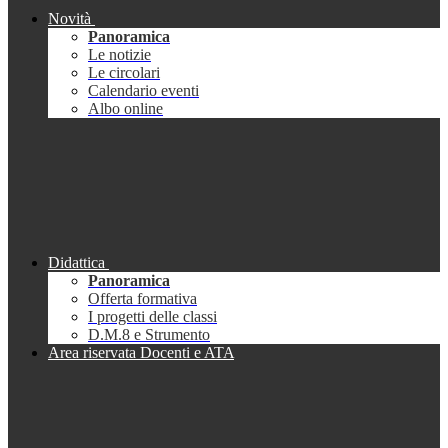
Novità
Panoramica
Le notizie
Le circolari
Calendario eventi
Albo online
Didattica
Panoramica
Offerta formativa
I progetti delle classi
D.M.8 e Strumento
Area riservata Docenti e ATA