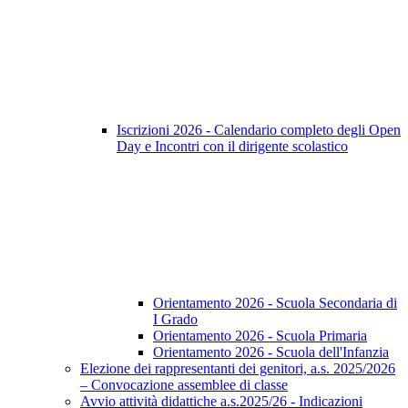
Iscrizioni 2026 - Calendario completo degli Open
Day e Incontri con il dirigente scolastico
Orientamento 2026 - Scuola Secondaria di
I Grado
Orientamento 2026 - Scuola Primaria
Orientamento 2026 - Scuola dell'Infanzia
Elezione dei rappresentanti dei genitori, a.s. 2025/2026
– Convocazione assemblee di classe
Avvio attività didattiche a.s.2025/26 - Indicazioni