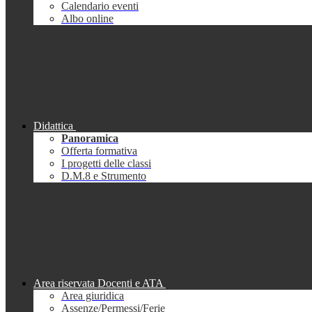
Calendario eventi
Albo online
Didattica
Panoramica
Offerta formativa
I progetti delle classi
D.M.8 e Strumento
Area riservata Docenti e ATA
Area giuridica
Assenze/Permessi/Ferie