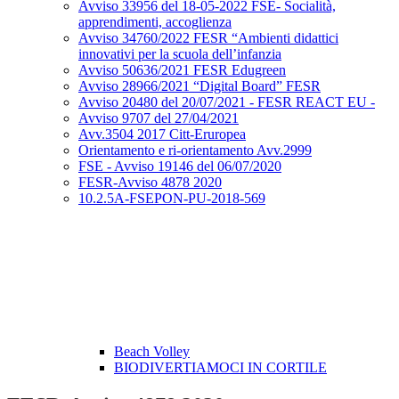
Avviso 33956 del 18-05-2022 FSE- Socialità,
apprendimenti, accoglienza
Avviso 34760/2022 FESR “Ambienti didattici
innovativi per la scuola dell’infanzia
Avviso 50636/2021 FESR Edugreen
Avviso 28966/2021 “Digital Board” FESR
Avviso 20480 del 20/07/2021 - FESR REACT EU -
Avviso 9707 del 27/04/2021
Avv.3504 2017 Citt-Eruropea
Orientamento e ri-orientamento Avv.2999
FSE - Avviso 19146 del 06/07/2020
FESR-Avviso 4878 2020
10.2.5A-FSEPON-PU-2018-569
Beach Volley
BIODIVERTIAMOCI IN CORTILE