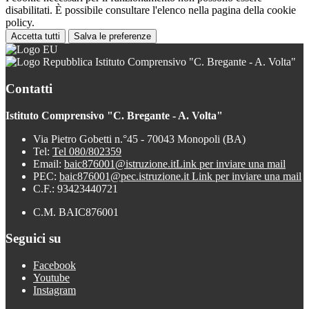
disabilitati. È possibile consultare l'elenco nella pagina della cookie
policy.
Accetta tutti
Salva le preferenze
Istituto Comprensivo "C. Bregante - A. Volta"
Contatti
Istituto Comprensivo "C. Bregante - A. Volta"
Via Pietro Gobetti n.°45 - 70043 Monopoli (BA)
Tel:
Tel 080/802359
Email:
baic876001@istruzione.it
Link per inviare una mail
PEC:
baic876001@pec.istruzione.it
Link per inviare una mail
C.F.: 93423440721
C.M. BAIC876001
Seguici su
Facebook
Youtube
Instagram