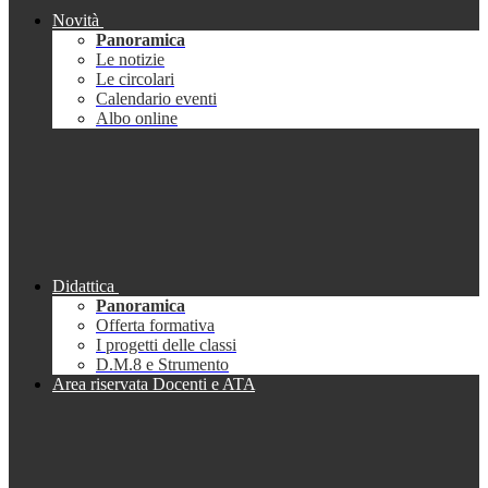
Novità
Panoramica
Le notizie
Le circolari
Calendario eventi
Albo online
Didattica
Panoramica
Offerta formativa
I progetti delle classi
D.M.8 e Strumento
Area riservata Docenti e ATA