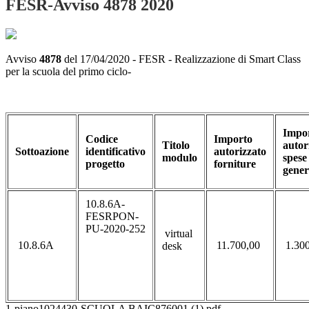
FESR-Avviso 4878 2020
Avviso
4878
del 17/04/2020 - FESR - Realizzazione di Smart Class
per la scuola del primo ciclo-
Impo
Codice
Importo
Titolo
autor
Sottoazione
identificativo
autorizzato
modulo
spese
progetto
forniture
gener
10.8.6A-
FESRPON-
PU-2020-252
virtual
10.8.6A
11.700,00
1.300
desk
1-piano1024430-SCUOLA BAIC876001 (1).pdf