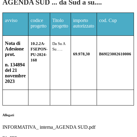
AGENDA SUD ... da Sud a su....
avviso
codice
Titolo
importo
cod. Cup
progetto
progetto
autorizzato
Nota di
10.2.2A-
Da Su A
Adesione
FSEPON-
Su…..
prot.
69.978,30
B69I23002610006
PU-2024-
168
n. 134894
del 21
novembre
2023
Allegati
INFORMATIVA_ interna_AGENDA SUD.pdf