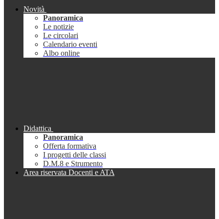
Novità
Panoramica
Le notizie
Le circolari
Calendario eventi
Albo online
Didattica
Panoramica
Offerta formativa
I progetti delle classi
D.M.8 e Strumento
Area riservata Docenti e ATA