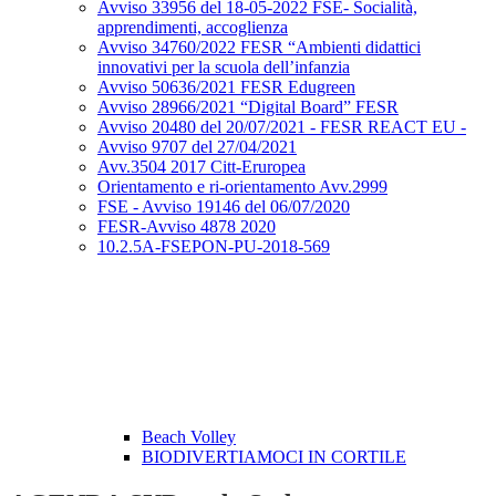
Avviso 33956 del 18-05-2022 FSE- Socialità,
apprendimenti, accoglienza
Avviso 34760/2022 FESR “Ambienti didattici
innovativi per la scuola dell’infanzia
Avviso 50636/2021 FESR Edugreen
Avviso 28966/2021 “Digital Board” FESR
Avviso 20480 del 20/07/2021 - FESR REACT EU -
Avviso 9707 del 27/04/2021
Avv.3504 2017 Citt-Eruropea
Orientamento e ri-orientamento Avv.2999
FSE - Avviso 19146 del 06/07/2020
FESR-Avviso 4878 2020
10.2.5A-FSEPON-PU-2018-569
Beach Volley
BIODIVERTIAMOCI IN CORTILE